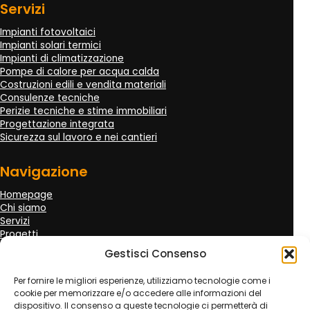
Servizi
Impianti fotovoltaici
Impianti solari termici
Impianti di climatizzazione
Pompe di calore per acqua calda
Costruzioni edili e vendita materiali
Consulenze tecniche
Perizie tecniche e stime immobiliari
Progettazione integrata
Sicurezza sul lavoro e nei cantieri
Navigazione
Homepage
Chi siamo
Servizi
Progetti
Clienti
Gestisci Consenso
Recensioni
Incentivi
Per fornire le migliori esperienze, utilizziamo tecnologie come i
Contatti
cookie per memorizzare e/o accedere alle informazioni del
Richiedi preventivo
dispositivo. Il consenso a queste tecnologie ci permetterà di