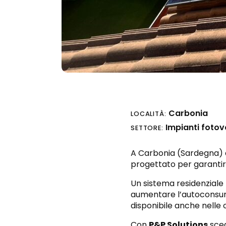
Carbonia
LOCALITÀ:
Impianti fotov
SETTORE:
A Carbonia (Sardegna) 
progettato per garantire
Un sistema residenziale
aumentare l’autoconsumo
disponibile anche nelle 
Con
P&P Solutions
sceg