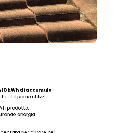
 10 kWh di accumulo
,
n dal primo utilizzo.
kWh prodotto,
curando energia
 pensata per durare nel