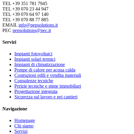
TEL +39 351 781 7945
TEL +39 070 23 44 947
TEL +39 070 64 97 140
TEL +39 070 88 77 885
EMAIL
info@pepsolutions.it
PEC
pepsolutions@pec.it
Servizi
Impianti fotovoltaici
Impianti solari termici
Impianti di climatizzazione
Pompe di calore per acqua calda
Costruzioni edili e vendita materiali
Consulenze tecniche
Perizie tecniche e stime immobiliari
Progettazione integrata
Sicurezza sul lavoro e nei cantieri
Navigazione
Homepage
Chi siamo
Servizi