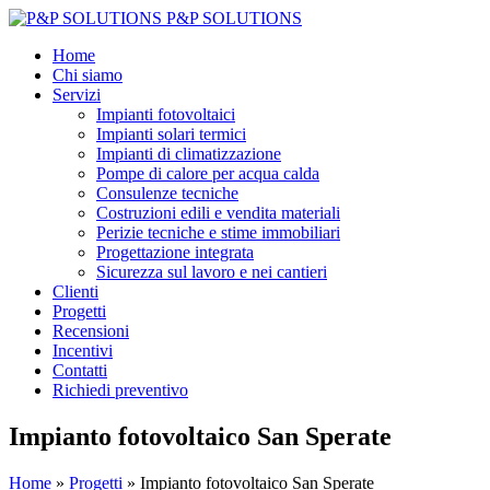
P&P SOLUTIONS
Home
Chi siamo
Servizi
Impianti fotovoltaici
Impianti solari termici
Impianti di climatizzazione
Pompe di calore per acqua calda
Consulenze tecniche
Costruzioni edili e vendita materiali
Perizie tecniche e stime immobiliari
Progettazione integrata
Sicurezza sul lavoro e nei cantieri
Clienti
Progetti
Recensioni
Incentivi
Contatti
Richiedi preventivo
Impianto fotovoltaico San Sperate
Home
»
Progetti
»
Impianto fotovoltaico San Sperate