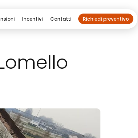
nsioni
Incentivi
Contatti
Richiedi preventivo
 Lomello