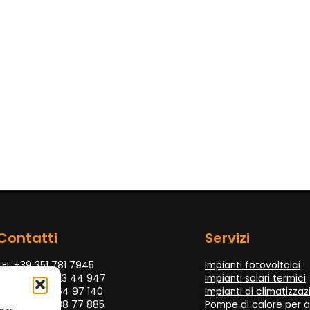
Contatti
Servizi
TEL +39 351 781 7945
Impianti fotovoltaici
TEL +39 070 23 44 947
Impianti solari termici
TEL +39 070 64 97 140
Impianti di climatizza
TEL +39 070 88 77 885
Pompe di calore per 