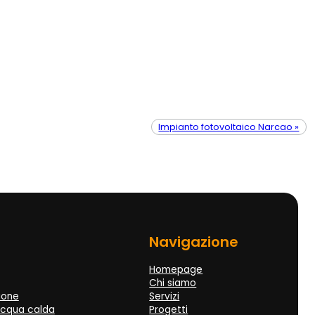
Impianto fotovoltaico Narcao »
Navigazione
Homepage
Chi siamo
zione
Servizi
acqua calda
Progetti